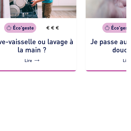
Éco’gest
Éco’geste
Je passe au
ve-vaisselle ou lavage à
douch
la main ?
Lire
Lire