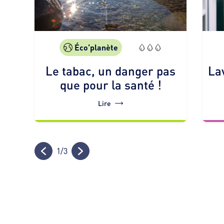
Éco’planète
Le tabac, un danger pas
La
que pour la santé !
Lire
1
/
3